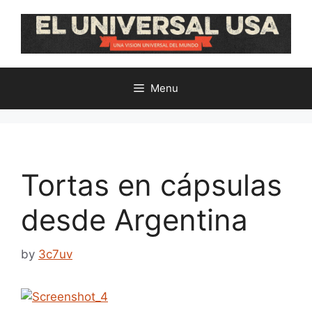
Skip
to
content
Menu
Tortas en cápsulas
desde Argentina
by
3c7uv