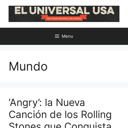
Skip
to
content
Menu
Mundo
‘Angry’: la Nueva
Canción de los Rolling
Stones que Conquista