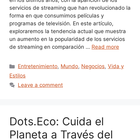
en los últimos años, con la aparición de los
servicios de streaming que han revolucionado la
forma en que consumimos películas y
programas de televisión. En este artículo,
exploraremos la tendencia actual que muestra
un aumento en la popularidad de los servicios
de streaming en comparación …
Read more
Categories
Entretenimiento
,
Mundo
,
Negocios
,
Vida y
Estilos
Leave a comment
Dots.Eco: Cuida el
Planeta a Través del