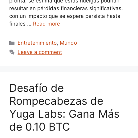
pronta, se estima que estas huelgas podrían
resultar en pérdidas financieras significativas,
con un impacto que se espera persista hasta
finales …
Read more
Categories
Entretenimiento
,
Mundo
Leave a comment
Desafío de
Rompecabezas de
Yuga Labs: Gana Más
de 0.10 BTC