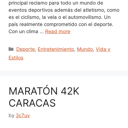
principal reclamo para todo un mundo de
eventos deportivos además del atletismo, como
es el ciclismo, la vela o el automovilismo. Un
país realmente comprometido con el deporte.
Con un clima …
Read more
Categories
Deporte
,
Entretenimiento
,
Mundo
,
Vida y
Estilos
MARATÓN 42K
CARACAS
by
3c7uv