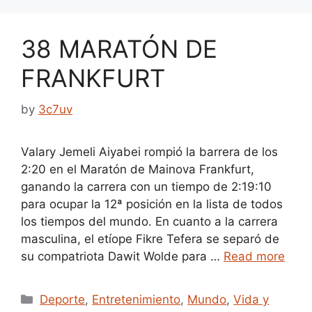
38 MARATÓN DE
FRANKFURT
by
3c7uv
Valary Jemeli Aiyabei rompió la barrera de los
2:20 en el Maratón de Mainova Frankfurt,
ganando la carrera con un tiempo de 2:19:10
para ocupar la 12ª posición en la lista de todos
los tiempos del mundo. En cuanto a la carrera
masculina, el etíope Fikre Tefera se separó de
su compatriota Dawit Wolde para …
Read more
Categories
Deporte
,
Entretenimiento
,
Mundo
,
Vida y