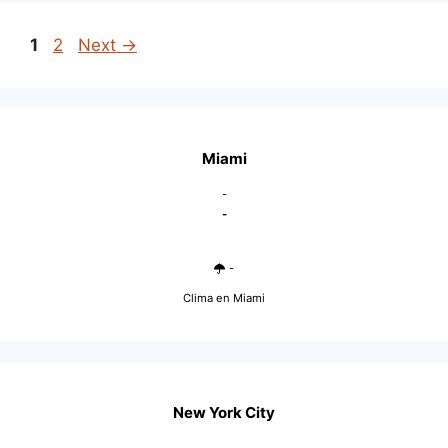
Page
Page
1
2
Next
→
Miami
-
-
-
Clima en Miami
New York City