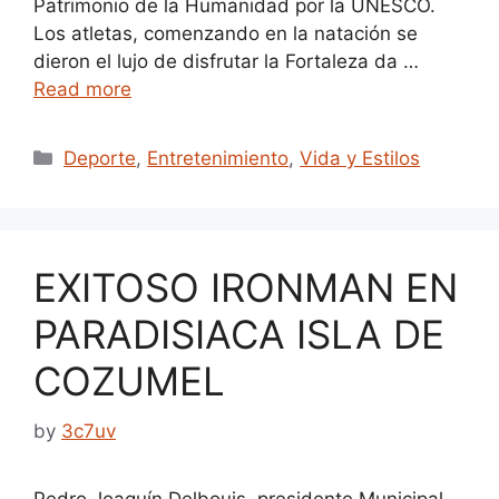
Patrimonio de la Humanidad por la UNESCO.
Los atletas, comenzando en la natación se
dieron el lujo de disfrutar la Fortaleza da …
Read more
Categories
Deporte
,
Entretenimiento
,
Vida y Estilos
EXITOSO IRONMAN EN
PARADISIACA ISLA DE
COZUMEL
by
3c7uv
Pedro Joaquín Delbouis, presidente Municipal