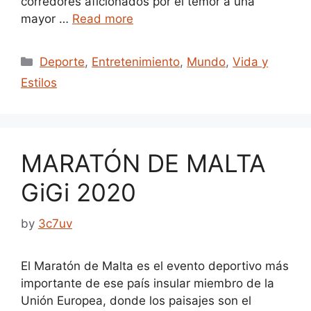
corredores aficionados por el temor a una
mayor …
Read more
Categories
Deporte
,
Entretenimiento
,
Mundo
,
Vida y
Estilos
MARATÓN DE MALTA
GiGi 2020
by
3c7uv
El Maratón de Malta es el evento deportivo más
importante de ese país insular miembro de la
Unión Europea, donde los paisajes son el