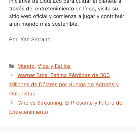
iniciativa de Dots.Eco para cuidar el planeta a
través del entretenimiento en línea, visita su
sitio web oficial y comienza a jugar y contribuir
a un mundo más sostenible.
Por: Yan Serrano
Categories
Mundo
,
Vida y Estilos
Warner Bros. Estima Pérdidas de 500
Millones de Dólares por Huelga de Actores y
Guionistas
Cine vs Streaming: El Presente y Futuro del
Entretenimiento