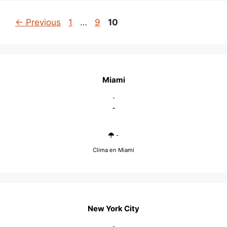
Page
Page
Page
←
Previous
1
…
9
10
Miami
-
-
-
Clima en Miami
New York City
-