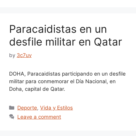
Paracaidistas en un
desfile militar en Qatar
by
3c7uv
DOHA, Paracaidistas participando en un desfile
militar para conmemorar el Día Nacional, en
Doha, capital de Qatar.
Categories
Deporte
,
Vida y Estilos
Leave a comment