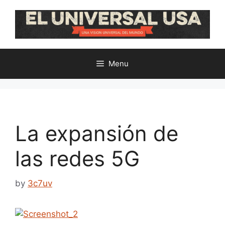
Skip
to
content
Menu
La expansión de
las redes 5G
by
3c7uv