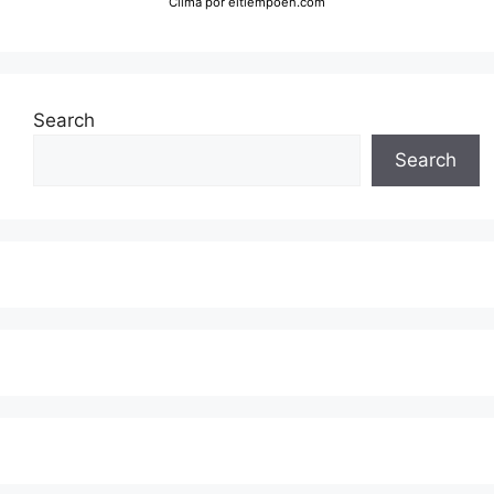
Clima
por eltiempoen.com
Search
Search