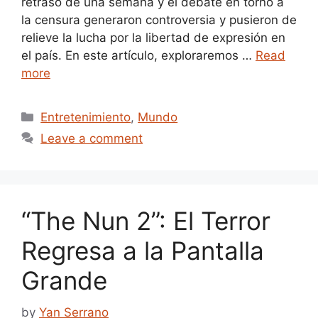
retraso de una semana y el debate en torno a
la censura generaron controversia y pusieron de
relieve la lucha por la libertad de expresión en
el país. En este artículo, exploraremos …
Read
more
Categories
Entretenimiento
,
Mundo
Leave a comment
“The Nun 2”: El Terror
Regresa a la Pantalla
Grande
by
Yan Serrano