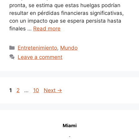
pronta, se estima que estas huelgas podrían
resultar en pérdidas financieras significativas,
con un impacto que se espera persista hasta
finales …
Read more
Categories
Entretenimiento
,
Mundo
Leave a comment
Page
Page
Page
1
2
…
10
Next
→
Miami
-